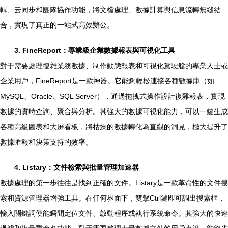
輯、云同步和團隊協作功能，將文檔處理、數據計算與信息流轉無縫結
合，實現了真正的一站式高效辦公。
3. FineReport：專業級企業數據報表與可視化工具
對于需要處理復雜業務數據、制作動態報表和可視化駕駛艙的專業人士或
企業用戶，FineReport是一款神器。它能夠輕松連接各種數據庫（如
MySQL、Oracle、SQL Server），通過拖拽式操作設計復雜報表，實現
數據的實時查詢、聚合與分析。其強大的數據可視化能力，可以一鍵生成
各種高級圖表和大屏看板，將枯燥的數據轉化為直觀的洞見，極大提升了
數據匯報和決策支持的效率。
4. Listary：文件檢索與批量管理加速器
數據處理的第一步往往是找到正確的文件。Listary是一款革命性的文件搜
索和資源管理器增強工具。在任何界面下，雙擊Ctrl鍵即可調出搜索框，
輸入關鍵詞便能瞬間定位文件、啟動程序或執行系統命令。其強大的快速