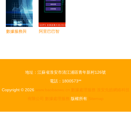
實供應鏈管
效大數據管
安全
產品服務
理基礎
理與處理
商、城管、
網格化、政
府信息化、
數據服務與
阿里巴巴智
三維
數據處理服
能數據中心
務解析
AIOps演進
之路 數據
處理服務的
地址：江蘇省淮安市清江浦區青年新村126號
核心突破
電話：1800573**
Copyright © 2026
www.baobaowu.cn
數據處理服務
淮安先皓網絡科技
有限公司
數據處理服務
版權所有
Sitemap