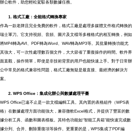
辦公軟件，助您輕松駕馭各類數據任務。
1. 格式工廠：全能格式轉換專家
作為一款老牌且完全免費的軟件，格式工廠是處理多媒體文件格式轉換的
瑞士軍刀。它支持視頻、音頻、圖片及文檔等多種格式的相互轉換，例如
將MP4轉為AVI、PDF轉為Word、WAV轉為MP3等。其批量轉換功能尤
其強大，可一次性處理數百個文件，大大節省了重復操作的時間。軟件界
面直觀，操作簡單，即使是非技術背景的用戶也能快速上手。對于日常辦
公中常見的格式兼容性問題，格式工廠無疑是最直接、最經濟的解決方
案。
2. WPS Office：集成化辦公與數據處理平臺
WPS Office已遠不止是一款文檔編輯工具。其內置的表格組件（WPS表
格）在數據處理方面功能強大，兼容微軟Excel格式，并提供了豐富的數
據分析工具、函數和圖表模板。其特色功能如“智能工具箱”能快速完成數
據分列、合并、刪除重復項等操作。更重要的是，WPS集成了PDF編