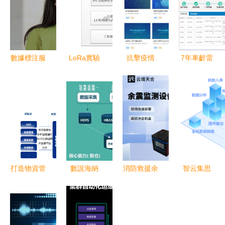
數據標注服
LoRa實驗
抗擊疫情
7年車齡雷
務深度解析
數據處理服
星環科技免
克薩斯
加盟模式到
務 從原始
費開放數據
ES300h動
底靠不靠
信號到智慧
分析服務，
力電池保修
譜？
決策的關鍵
助力疫情精
遭拒 用車
橋梁
準防控
養車該注意
這幾點
打造物資管
數說海納
消防救援余
智云集思
理新引擎 |
助力企業突
震監測儀
(smartcloudgis
物資主數據
破技術瓶
精準位移監
新型智慧城
治理助力夯
頸，實現高
測守護生命
市解決方案