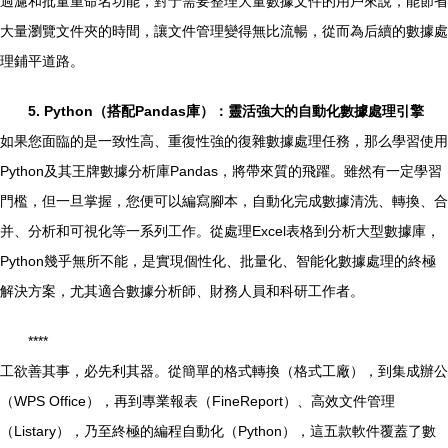
過濾和批量重命名功能，對于需要整理大量數據文件的用戶來說，能節省
大量瀏覽文件夾的時間，讓文件管理變得無比流暢，從而為后續的數據處
理鋪平道路。
5. Python（搭配Pandas庫）：靈活強大的自動化數據處理引擎
如果您面臨的是一致性高、重復性強的復雜數據處理任務，那么學習使用
Python及其王牌數據分析庫Pandas，將帶來質的飛躍。雖然有一定學習
門檻，但一旦掌握，您便可以編寫腳本，自動化完成數據清洗、轉換、合
并、分析和可視化等一系列工作。從處理Excel表格到分析大型數據庫，
Python幾乎無所不能，是實現個性化、批量化、智能化數據處理的終極
解決方案，尤其適合數據分析師、財務人員和科研工作者。
****
工欲善其事，必先利其器。從簡單的格式轉換（格式工廠），到集成辦公
（WPS Office），再到專業報表（FineReport）、高效文件管理
（Listary），乃至終極的編程自動化（Python），這五款軟件覆蓋了數